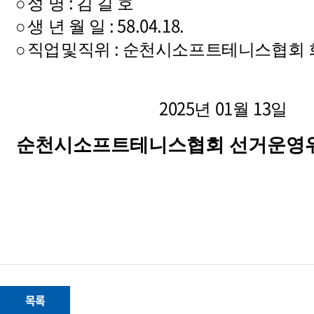
:
○
성 명
김 길 호
: 58.04.18.
○
생 년 월 일
:
○
직업
및
직
위
순천시소프트테니스협회 
2025
01
13
년
월
일
순천시소프트테니스협회 선거운영위