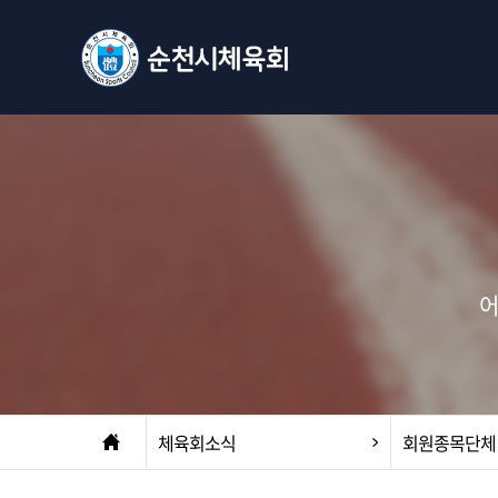
어
체육회소식
회원종목단체