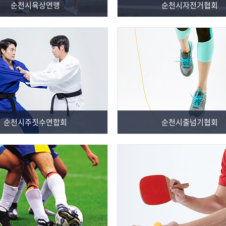
순천시육상연맹
순천시자전거협회
순천시주짓수연합회
순천시줄넘기협회