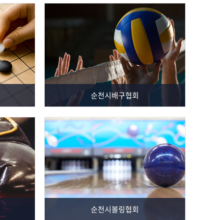
순천시배구협회
순천시볼링협회