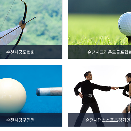
순천시궁도협회
순천시그라운드골프협
순천시당구연맹
순천시댄스스포츠경기연