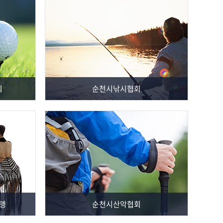
회
순천시낚시협회
맹
순천시산악협회