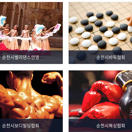
순천시벨리댄스연맹
순천시바둑협회
순천시보디빌딩협회
순천시복싱협회