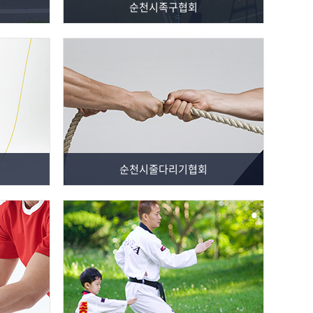
순천시족구협회
순천시줄다리기협회