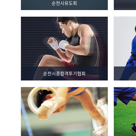
순천시유도회
순천시종합격투기협회