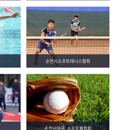
순천시소프트테니스협회
순천시야구․소프트볼협회