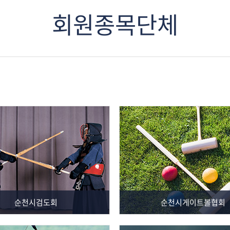
회원종목단체
순천시검도회
순천시게이트볼협회