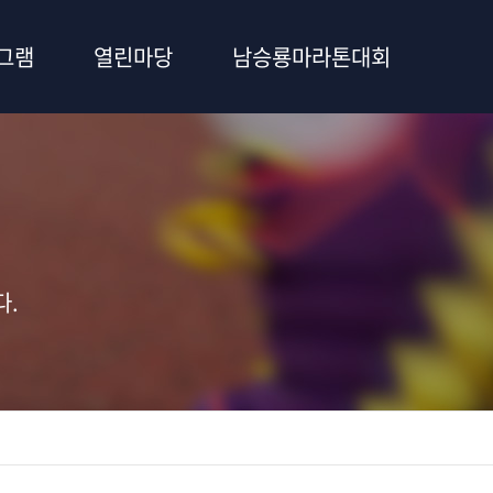
그램
열린마당
남승룡마라톤대회
다.