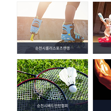
순천시롤러스포츠연맹
순천시배드민턴협회