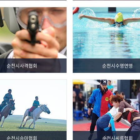
순천시사격협회
순천시수영연맹
순천시승마협회
순천시씨름협회