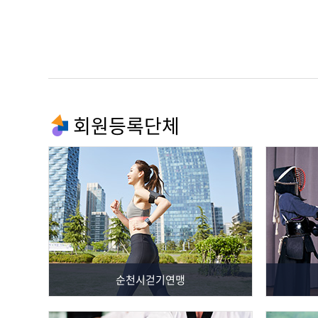
회원등록단체
순천시걷기연맹