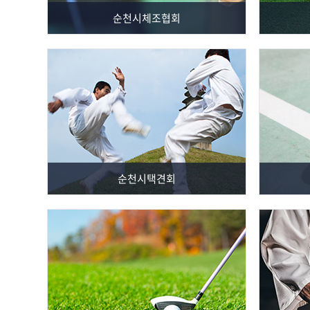
순천시체조협회
순천시택견회