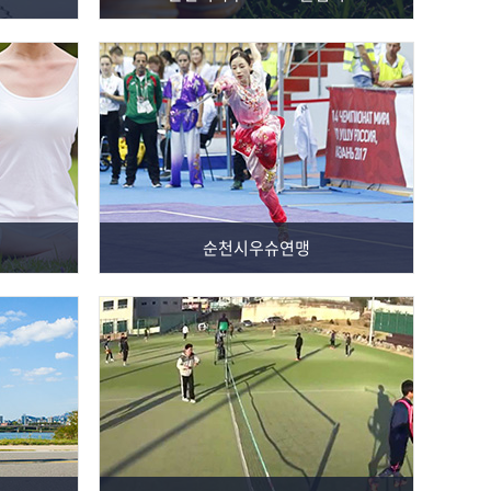
순천시우슈연맹