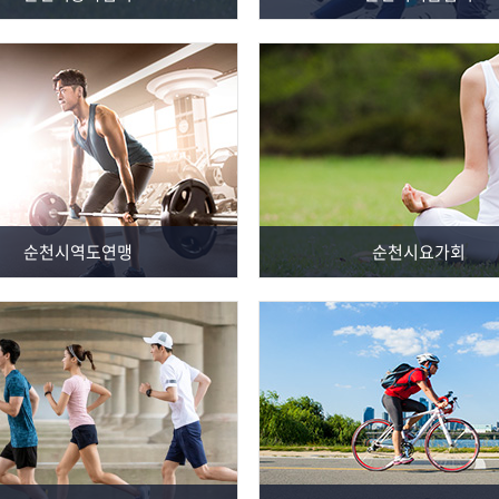
순천시역도연맹
순천시요가회