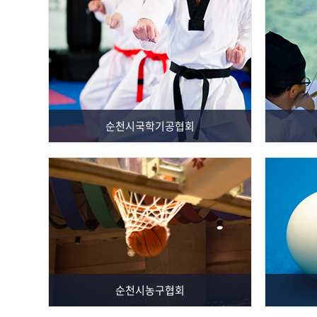
순천시국학기공협회
순천시농구협회