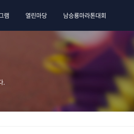
그램
열린마당
남승룡마라톤대회
다.